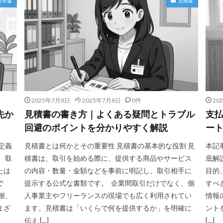
請求書
見積書
2025年7月8日
2025年7月8日
0件
20
先か
見積書の書き方｜よくある疑問とトラブル
支
回避のポイントを分かりやすく解説
ー
定義
見積書とは何かとその重要性 見積書の基本的な役割 見
本記
、取
積書は、取引を始める際に、提供する商品やサービス
底解
たは
の内容・数量・金額などを事前に明記し、取引相手に
目的
で
提示する公式な書類です。 企業間取引だけでなく、個
すべ
謝、
人事業主やフリーランスの現場でも広く利用されてい
情報
まざ
ます。見積書は「いくらで何を提供するか」を明確に
ント
伝え […]
[…]