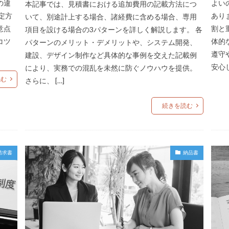
の違
よい
本記事では、見積書における追加費用の記載方法につ
定方
あり
いて、別途計上する場合、諸経費に含める場合、専用
意点
割と
項目を設ける場合の3パターンを詳しく解説します。 各
コツ
体的
パターンのメリット・デメリットや、システム開発、
遵守
建設、デザイン制作など具体的な事例を交えた記載例
安心し
により、実務での混乱を未然に防ぐノウハウを提供。
読む
さらに、 […]
続きを読む
請求書
納品書