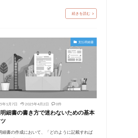
続きを読む
支払明細書
25年1月7日
2025年4月2日
0件
払明細書の書き方で迷わないための基本
コツ
明細書の作成において、「どのように記載すれば