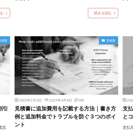
読む
続きを読む
見積書
見積書
2025年2月4日
2025年4月4日
0件
20
割引
見積書に追加費用を記載する方法｜書き方
支
例と追加料金でトラブルを防ぐ３つのポイ
と
ント
概念
支払