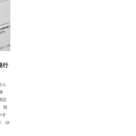
発行
せん
発
解説
、領
やす
行、ゆ