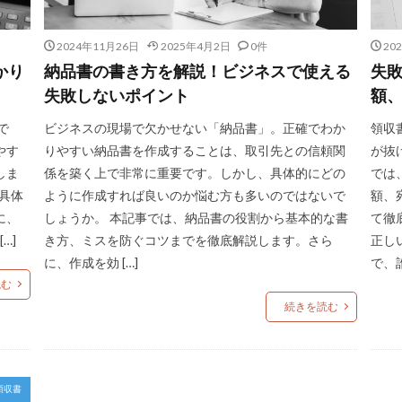
2024年11月26日
2025年4月2日
0件
20
かり
納品書の書き方を解説！ビジネスで使える
失
失敗しないポイント
額
で
ビジネスの現場で欠かせない「納品書」。正確でわか
領収
やす
りやすい納品書を作成することは、取引先との信頼関
が抜
しま
係を築く上で非常に重要です。しかし、具体的にどの
では
た具体
ように作成すれば良いのか悩む方も多いのではないで
額、
に、
しょうか。 本記事では、納品書の役割から基本的な書
て徹
…]
き方、ミスを防ぐコツまでを徹底解説します。さら
正し
に、作成を効 […]
で、誰
読む
続きを読む
領収書