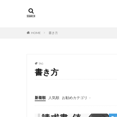
HOME
書き方
TAG
書き方
新着順
人気順
お勧めカテゴリ
見積書
納品書
請求書
freee