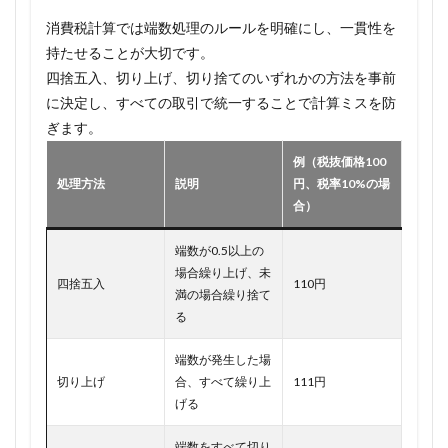
消費税計算では端数処理のルールを明確にし、一貫性を
持たせることが大切です。
四捨五入、切り上げ、切り捨てのいずれかの方法を事前
に決定し、すべての取引で統一することで計算ミスを防
ぎます。
例（税抜価格100
処理方法
説明
円、税率10%の場
合）
端数が0.5以上の
場合繰り上げ、未
四捨五入
110円
満の場合繰り捨て
る
端数が発生した場
切り上げ
合、すべて繰り上
111円
げる
端数をすべて切り