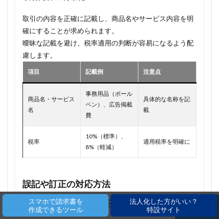
取引の内容を正確に記載し、商品名やサービス内容を明
確にすることが求められます。
曖昧な記載を避け、税率適用の判断が容易になるよう配
慮します。
項目
記載例
注意点
事務用品（ボール
商品名・サービス
具体的な名称を記
ペン）、広告掲載
名
載
費
10%（標準）、
税率
適用税率を明確に
8%（軽減）
誤記や訂正の対応方法
スマホで請求書を
法人化した方がいい？
支払案内書を発行した後に誤りが見つかった場合、どの
作成できるツール
特設サイト
ホーム
シェア
メニュー
電話
TOPへ
ように対応するかを理解しておくことが重要です。