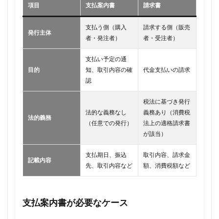
項目
支払案内書
請求書
支払う側（購入
請求する側（販売
発行主体
者・発注者）
者・受注者）
支払い予定の通
目的
知、取引内容の確
代金支払いの請求
認
税法に基づき発行
法的な義務なし
義務あり（消費税
法的義務
（任意での発行）
法上の適格請求書
が該当）
支払期日、振込
取引内容、請求金
記載内容
先、取引内容など
額、消費税額など
支払案内書が必要なケース