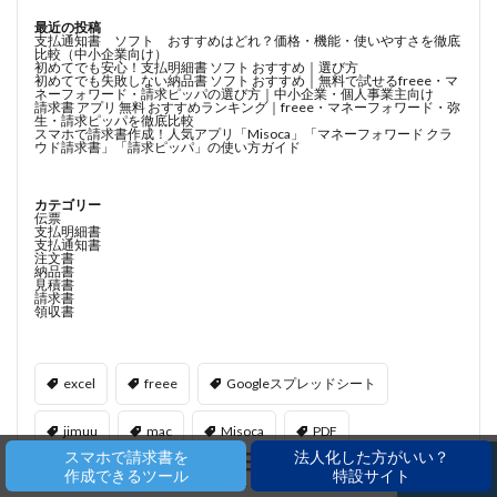
最近の投稿
支払通知書 ソフト おすすめはどれ？価格・機能・使いやすさを徹底
比較（中小企業向け）
初めてでも安心！支払明細書 ソフト おすすめ｜選び方
初めてでも失敗しない納品書 ソフト おすすめ｜無料で試せるfreee・マ
ネーフォワード・請求ピッパの選び方｜中小企業・個人事業主向け
請求書 アプリ 無料 おすすめランキング｜freee・マネーフォワード・弥
生・請求ピッパを徹底比較
スマホで請求書作成！人気アプリ「Misoca」「マネーフォワード クラ
ウド請求書」「請求ピッパ」の使い方ガイド
カテゴリー
伝票
支払明細書
支払通知書
注文書
納品書
見積書
請求書
領収書
excel
freee
Googleスプレッドシート
jimuu
mac
Misoca
PDF
スマホで請求書を
法人化した方がいい？
作成できるツール
特設サイト
PDF作り方
PDF作成
web
web納品書
ホーム
シェア
メニュー
電話
TOPへ