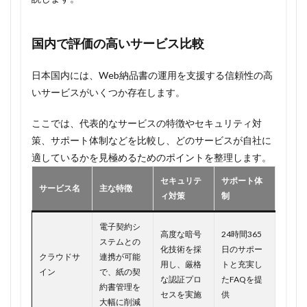
国内で評価の高いサービス比較
日本国内には、Web納品書の運用を支援する信頼性の高
いサービスがいくつか存在します。
ここでは、代表的なサービスの特徴やセキュリティ対
策、サポート体制などを比較し、どのサービスが自社に
適しているかを見極めるためのポイントを整理します。
セキュリテ
サポート体
サービス名
主な特徴
ィ対策
制
電子契約シ
高度な暗号
24時間365
ステムとの
化技術を採
日のサポー
クラウドサ
連携が可能
用し、厳格
トと充実し
イン
で、紙の契
な認証プロ
たFAQを提
約書管理を
セスを実施
供
大幅に削減