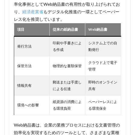
率化事例としてWeb納品書の有用性が取り上げられてお
り、
経済産業省
もデジタル化推進の一環としてペーパー
レス化を推奨しています。
項目
従来の紙納品書
Web納品書
印刷や手書きによ
システム上での自
発行方法
る作成
動発行
クラウド上で電子
保管方法
物理的な書類保管
管理
郵送または手渡し
即時のオンライン
情報共有
による伝達
共有
紙資源の消費によ
ペーパーレスによ
環境への影響
る環境負荷
る環境保全
Web納品書は、企業の業務プロセスにおける文書管理の
効率化を実現するためのツールとして、さまざまな業種