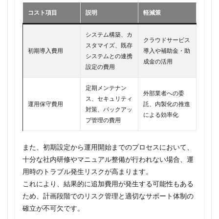
コスト項目
説明
軽減策
システム構築、カ
クラウドサービス
スタマイズ、既存
初期導入費用
導入や補助金・助
システムとの連携
成金の活用
設定の費用
定期メンテナン
外部業者への委
ス、セキュリティ
運用保守費用
託、内製化の推進
対策、バックアッ
による効率化
プ管理の費用
また、初期設定から運用開始までのプロセスにおいて、
十分な社内研修やマニュアル整備が行われない場合、運
用時のトラブル発生リスクが高まります。
これにより、結果的に追加費用が発生する可能性もある
ため、計画段階でのリスク管理と適切なサポート体制の
確立が不可欠です。