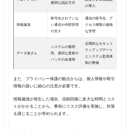
脆弱な認証方式
の導入
暗号化されていな
通信の暗号化、ア
情報漏洩
い通信や内部管理
クセス権限の厳格
の甘さ
な管理
定期的なセキュリ
システムの脆弱
ティアップデート
データ改ざん
性、適切な更新や
とシステム監視体
パッチの未適用
制の整備
また、プライバシー保護の観点からは、個人情報や取引
情報の扱いに細心の注意が必要です。
情報漏洩が発生した場合、信頼回復に多大な時間とコス
トがかかることから、事前にリスク評価を実施し、対策
を講じることが求められます。