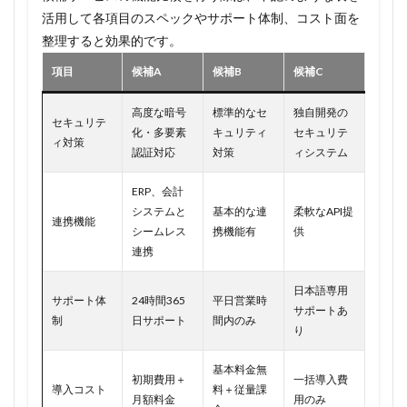
活用して各項目のスペックやサポート体制、コスト面を
整理すると効果的です。
項目
候補A
候補B
候補C
高度な暗号
標準的なセ
独自開発の
セキュリテ
化・多要素
キュリティ
セキュリテ
ィ対策
認証対応
対策
ィシステム
ERP、会計
システムと
基本的な連
柔軟なAPI提
連携機能
シームレス
携機能有
供
連携
日本語専用
サポート体
24時間365
平日営業時
サポートあ
制
日サポート
間内のみ
り
基本料金無
初期費用＋
一括導入費
導入コスト
料＋従量課
月額料金
用のみ