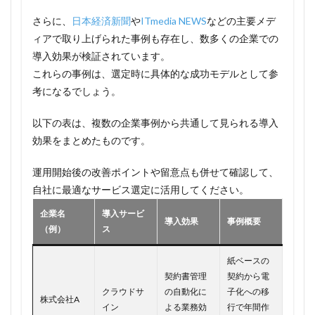
さらに、
日本経済新聞
や
ITmedia NEWS
などの主要メデ
ィアで取り上げられた事例も存在し、数多くの企業での
導入効果が検証されています。
これらの事例は、選定時に具体的な成功モデルとして参
考になるでしょう。
以下の表は、複数の企業事例から共通して見られる導入
効果をまとめたものです。
運用開始後の改善ポイントや留意点も併せて確認して、
自社に最適なサービス選定に活用してください。
企業名
導入サービ
導入効果
事例概要
（例）
ス
紙ベースの
契約書管理
契約から電
クラウドサ
の自動化に
子化への移
株式会社A
イン
よる業務効
行で年間作