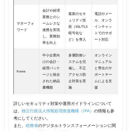
会計や経理
最新のセキ
電話やメー
業務とのシ
ュリティ技
ル、オンラ
マネーフォ
ームレスな
術（SSL/TLS
インチャッ
ワード
連携を実現
暗号化な
トでのサポ
し、業務効
ど）を導入
ート対応
率を向上
中小企業向
多層防御シ
オンライン
けの会計・
ステムを完
マニュアル
経理パッケ
備し、不正
と専任のサ
freee
ージと統合
アクセス防
ポートチー
された納品
止対策を実
ムによる支
書機能
施
援
詳しいセキュリティ対策や運用ガイドラインについて
は、
独立行政法人情報処理推進機構（IPA）
の情報も参
考にしてください。
また、
総務省
のデジタルトランスフォーメーションに関