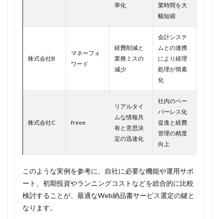
率化
業時間を大
幅短縮
会計システ
経費削減と
ムとの連携
マネーフォ
株式会社B
業務ミスの
により経理
ワード
減少
処理が簡素
化
社内のペー
リアルタイ
パーレス化
ムな情報共
株式会社C
freee
促進と経費
有と意思決
管理の精度
定の迅速化
向上
このような実例を参考に、自社に必要な機能や運用サポ
ート、初期投資やランニングコストなどを総合的に比較
検討することが、最適なWeb納品書サービス選定の鍵と
なります。