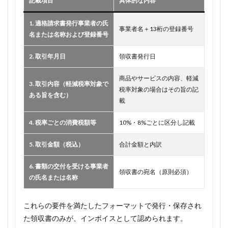
記載項目
具体的な内容
1. 適格請求書発行事業者の氏
事業者名＋13桁の登録番号
名または名称および登録番号
2. 取引年月日
領収書発行日
商品やサービスの内容、軽減
3. 取引内容（軽減税率対象で
税率対象の場合はその旨の記
ある旨を含む）
載
4. 税率ごとの消費税額等
10%・8%ごとに区分し記載
5. 取引金額（税込）
合計金額と内訳
6. 書類の交付を受ける事業者
領収書の宛名（原則必須）
の氏名または名称
これらの要件を満たしたフォーマットで発行・保存され
た領収書のみが、インボイスとして認められます。