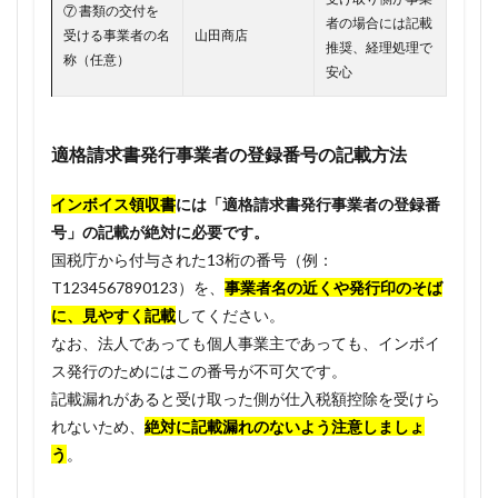
⑦ 書類の交付を
者の場合には記載
受ける事業者の名
山田商店
推奨、経理処理で
称（任意）
安心
適格請求書発行事業者の登録番号の記載方法
インボイス領収書
には「適格請求書発行事業者の登録番
号」の記載が絶対に必要です。
国税庁から付与された13桁の番号（例：
T1234567890123）を、
事業者名の近くや発行印のそば
に、見やすく記載
してください。
なお、法人であっても個人事業主であっても、インボイ
ス発行のためにはこの番号が不可欠です。
記載漏れがあると受け取った側が仕入税額控除を受けら
れないため、
絶対に記載漏れのないよう注意しましょ
う
。