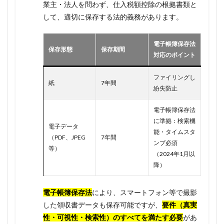
業主・法人を問わず、仕入税額控除の根拠書類と
して、適切に保存する法的義務があります。
電子帳簿保存法
保存形態
保存期間
対応のポイント
ファイリングし
紙
7年間
紛失防止
電子帳簿保存法
に準拠：検索機
電子データ
能・タイムスタ
（PDF、JPEG
7年間
ンプ必須
等）
（2024年1月以
降）
電子帳簿保存法
により、スマートフォン等で撮影
した領収書データも保存可能ですが、
要件（真実
性・可視性・検索性）のすべてを満たす必要
があ