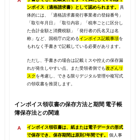
ンボイス（適格請求書）として認められます。
具
体的には、「適格請求書発行事業者の登録番号」
「取引年月日」「取引内容」「税率ごとに区分し
た合計金額と消費税額」「発行者の氏名又は名
称」など、国税庁の定める
インボイス記載事項
を
もれなく手書きで記載している必要があります。
ただし、手書きの場合は記載ミスや控えの保存漏
れが発生しやすい点、また受領者側でも
改ざんリ
スク
を考慮し、できる限りデジタル管理や複写式
の領収書を推奨します。
インボイス領収書の保存方法と期間 電子帳
簿保存法との関連
インボイス領収書は、紙または電子データの形式
で保存でき、保存期間は原則7年間です。
個人事