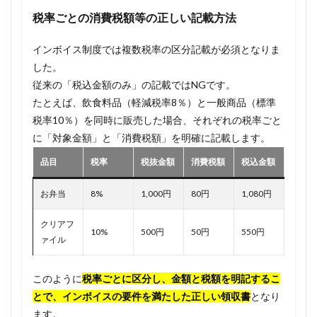
税率ごとの消費税額等の正しい記載方法
インボイス制度では複数税率の区分記載が必須となりま
した。
従来の「税込金額のみ」の記載ではNGです。
たとえば、飲食料品（軽減税率8％）と一般商品（標準
税率10％）を同時に販売した場合、それぞれの税率ごと
に「対象金額」と「消費税額」を明確に記載します。
品目
税率
税抜金額
消費税額
税込金額
お弁当
8%
1,000円
80円
1,080円
クリアフ
10%
500円
50円
550円
ァイル
このように
税率ごとに区分し、金額と税額を明記するこ
とで、インボイスの要件を満たした正しい領収書
となり
ます。