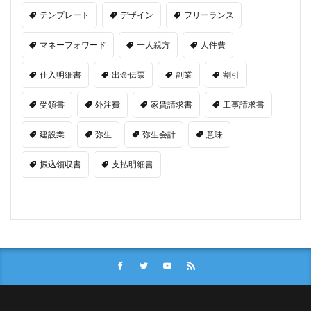
テンプレート
デザイン
フリーランス
マネーフォワード
一人親方
人件費
仕入明細書
出金伝票
副業
割引
受領書
外注費
家賃請求書
工事請求書
建設業
弥生
弥生会計
意味
振込領収書
支払明細書