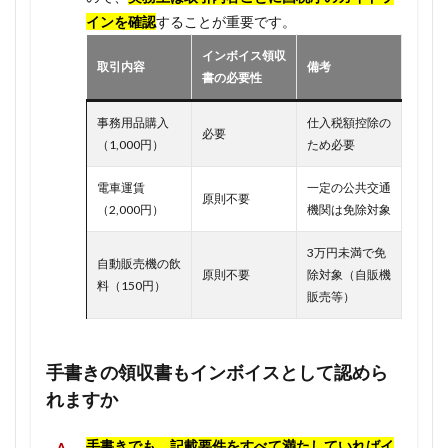
インを確認
することが重要です。
インボイス領収
取引内容
備考
書の必要性
事務用品購入
仕入税額控除の
必要
（1,000円）
ため必要
電車運賃
一定の公共交通
原則不要
（2,000円）
機関は免除対象
3万円未満で免
自動販売機の飲
原則不要
除対象（自販機
料（150円）
販売等）
手書きの領収書もインボイスとして認めら
れますか
手書きでも、記載要件をすべて満たしていればイ