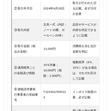
取引が行われた日
② 取引年月日
2024年6月30日
を記載。必ず日付
が必要
文具一式（内訳：
品目やサービスが
③ 取引内容
ノート10冊、ボ
内容を特定できる
ールペン20本）
ように記載
④ 取引金額（税
消費税を含む合計
11,000円
込み金額）
金額を明記
複数税率（8％、
10％対象：
⑤ 適用税率ごと
10％）がある場合
10,000円（税
の金額及び税額
は、それぞれ区分
額：1,000円）
して記載
⑥ 適格請求書発
T123456789012
インボイス制度の
行事業者の登録番
3
要、必ず記載
号
受け取り側が事業