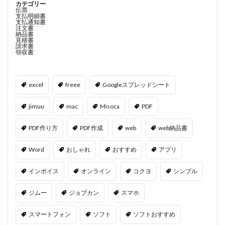
カテゴリー
伝票
支払明細書
支払通知書
注文書
納品書
見積書
請求書
領収書
excel
freee
Googleスプレッドシート
jimuu
mac
Misoca
PDF
PDF作り方
PDF作成
web
web納品書
Word
おしゃれ
おすすめ
アプリ
インボイス
オンライン
コクヨ
シンプル
ジムー
ジョブカン
スマホ
スマートフォン
ソフト
ソフトおすすめ