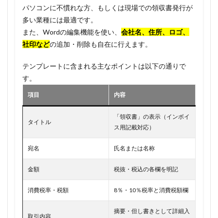
パソコンに不慣れな方、もしくは現場での領収書発行が
多い業種には最適です。
また、Wordの編集機能を使い、
会社名、住所、ロゴ、
社印など
の追加・削除も自在に行えます。
テンプレートに含まれる主なポイントは以下の通りで
す。
項目
内容
「領収書」の表示（インボイ
タイトル
ス用記載対応）
宛名
氏名または名称
金額
税抜・税込の各欄を明記
消費税率・税額
8％・10％税率と消費税額欄
摘要・但し書きとして詳細入
取引内容