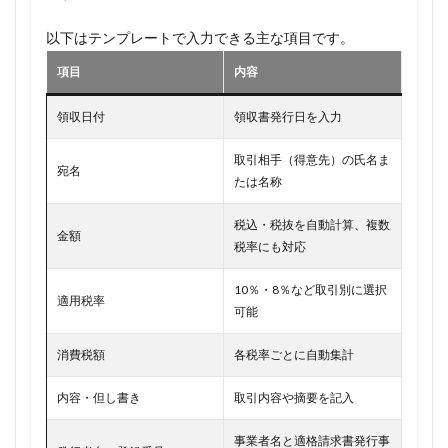
以下はテンプレートで入力できる主な項目です。
項目
内容
領収日付
領収書発行日を入力
取引相手（得意先）の氏名ま
宛名
たは名称
税込・税抜を自動計算、複数
金額
税率にも対応
10％・8％など取引別に選択
適用税率
可能
消費税額
各税率ごとに自動集計
内容・但し書き
取引内容や摘要を記入
事業者名と適格請求書発行事